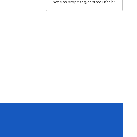
noticias.propesq@contato.ufsc.br