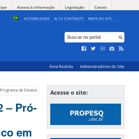
cipe
Acesso à informação
Legislação
Canais
ACESSIBILIDADE
ALTO CONTRASTE
MAPA DO SITE
Área Restrita
Administradores do Site
Programa de Desenvolvimento Científico e Tecnológico em Humanidades
Acesse o site:
 – Pró-
ico em