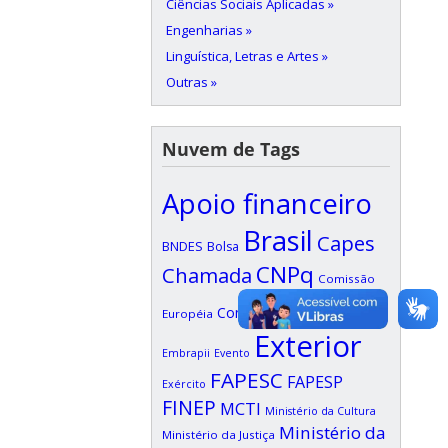
Ciências Sociais Aplicadas »
Engenharias »
Linguística, Letras e Artes »
Outras »
Nuvem de Tags
Apoio financeiro
Brasil
Capes
BNDES
Bolsa
CNPq
Chamada
Comissão
Edital
Confap
Européia
EDUFI
Exterior
Embrapii
Evento
FAPESC
FAPESP
Exército
FINEP
MCTI
Ministério da Cultura
Ministério da
Ministério da Justiça