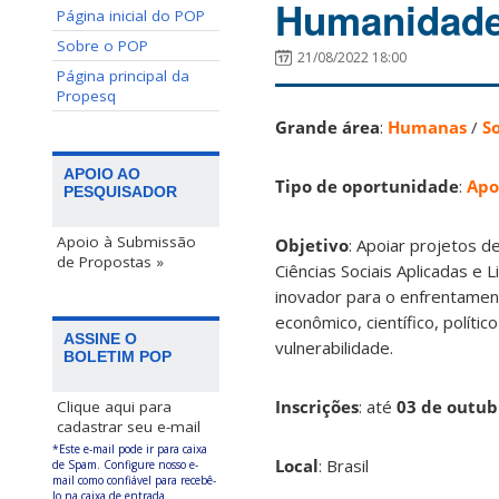
Humanidad
Página inicial do POP
Sobre o POP
21/08/2022 18:00
Página principal da
Propesq
Grande área
:
Humanas
/
S
APOIO AO
Tipo de oportunidade
:
Apo
PESQUISADOR
Apoio à Submissão
Objetivo
: Apoiar projetos 
de Propostas »
Ciências Sociais Aplicadas e 
inovador para o enfrentamen
econômico, científico, políti
ASSINE O
vulnerabilidade.
BOLETIM POP
Inscrições
:
até
03 de outu
Clique aqui para
cadastrar seu e-mail
*Este e-mail pode ir para caixa
Local
: Brasil
de Spam. Configure nosso e-
mail como confiável para recebê-
lo na caixa de entrada.