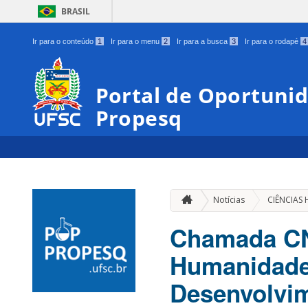
BRASIL
Ir para o conteúdo
1
Ir para o menu
2
Ir para a busca
3
Ir para o rodapé
4
Portal de Oportunid
Propesq
Notícias
CIÊNCIAS
Chamada CN
Humanidade
Desenvolvim