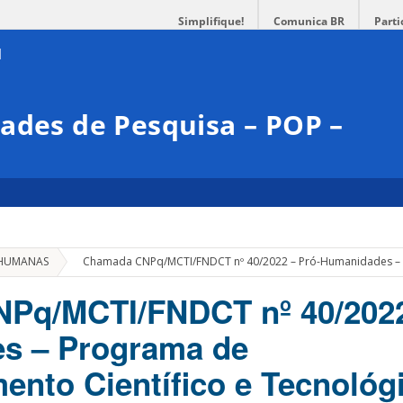
Simplifique!
Comunica BR
Parti
ades de Pesquisa – POP –
»
 HUMANAS
Chamada CNPq/MCTI/FNDCT nº 40/2022 – Pró-Humanidades – 
Pq/MCTI/FNDCT nº 40/2022
s – Programa de
ento Científico e Tecnológ