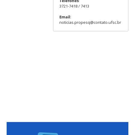
Telefones
:
3721-7418 / 7413
Email
:
noticias.propesq@contato.ufsc.br