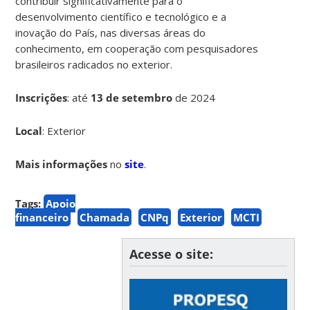
contribuir significativamente para o
desenvolvimento científico e tecnológico e a
inovação do País, nas diversas áreas do
conhecimento, em cooperação com pesquisadores
brasileiros radicados no exterior.
Inscrições
:
até
13 de setembro
de 2024
Local
: Exterior
Mais informações
no
site
.
Tags:
Apoio
financeiro
Chamada
CNPq
Exterior
MCTI
Acesse o site: