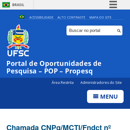
BRASIL
Simplifique!
ACESSIBILIDADE
ALTO CONTRASTE
MAPA DO SITE
Comunica BR
Participe
Acesso à informação
Legislação
Portal de Oportunidades de
Canais
Pesquisa – POP – Propesq
Área Restrita
Administradores do Site
MENU
Chamada CNPq/MCTI/Fndct nº