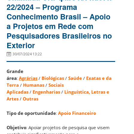
22/2024 – Programa
Conhecimento Brasil – Apoio
a Projetos em Rede com
Pesquisadores Brasileiros no
Exterior
30/07/2024 13:22
Grande
área
:
Agrárias
/
Biológicas
/
Saúde
/
Exatas e da
Terra
/
Humanas
/
Sociais
Aplicadas
/
Engenharias
/
Linguística, Letras e
Artes
/
Outras
Tipo de oportunidade
:
Apoio Financeiro
Objetivo
: Apoiar projetos de pesquisa que visem