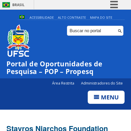
BRASIL
Simplifique!
ACESSIBILIDADE
ALTO CONTRASTE
MAPA DO SITE
Comunica BR
Participe
Acesso à informação
Legislação
Portal de Oportunidades de
Canais
Pesquisa – POP – Propesq
Área Restrita
Administradores do Site
MENU
Stavros Niarchos Foundation