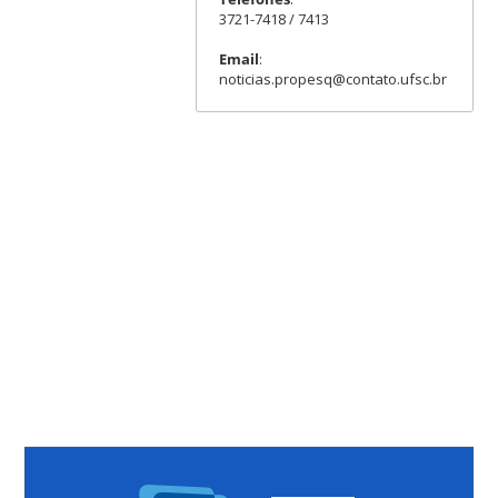
3721-7418 / 7413
Email
:
noticias.propesq@contato.ufsc.br