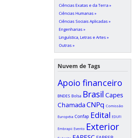
Ciências Exatas e da Terra »
Ciências Humanas »
Ciências Sociais Aplicadas »
Engenharias »
Linguística, Letras e Artes »
Outras »
Nuvem de Tags
Apoio financeiro
Brasil
Capes
BNDES
Bolsa
CNPq
Chamada
Comissão
Edital
Confap
Européia
EDUFI
Exterior
Embrapii
Evento
FAPESC
FAPESP