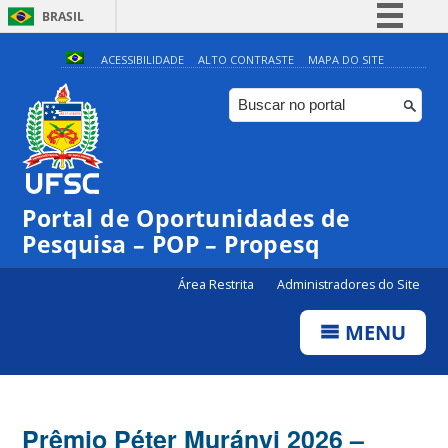
BRASIL
Simplifique!
ACESSIBILIDADE
ALTO CONTRASTE
MAPA DO SITE
Comunica BR
Participe
Acesso à informação
Legislação
Portal de Oportunidades de
Canais
Pesquisa – POP – Propesq
Área Restrita
Administradores do Site
MENU
Prêmio Péter Murányi 2026 –