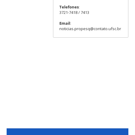
Telefones
:
3721-7418 / 7413
Email
:
noticias.propesq@contato.ufsc.br