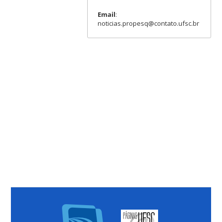
Email
:
noticias.propesq@contato.ufsc.br