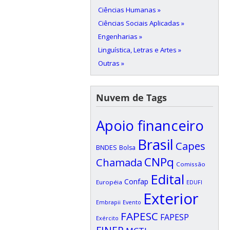
Ciências Humanas »
Ciências Sociais Aplicadas »
Engenharias »
Linguística, Letras e Artes »
Outras »
Nuvem de Tags
Apoio financeiro
Brasil
Capes
BNDES
Bolsa
CNPq
Chamada
Comissão
Edital
Confap
Européia
EDUFI
Exterior
Embrapii
Evento
FAPESC
FAPESP
Exército