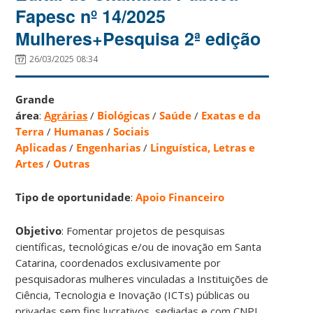
Fapesc nº 14/2025
Mulheres+Pesquisa 2ª edição
26/03/2025 08:34
Grande
área
:
Agrárias
/
Biológicas
/
Saúde
/
Exatas e da
Terra
/
Humanas
/
Sociais
Aplicadas
/
Engenharias
/
Linguística, Letras e
Artes
/
Outras
Tipo de oportunidade
:
Apoio Financeiro
Objetivo
: Fomentar projetos de pesquisas
científicas, tecnológicas e/ou de inovação em Santa
Catarina, coordenados exclusivamente por
pesquisadoras mulheres vinculadas a Instituições de
Ciência, Tecnologia e Inovação (ICTs) públicas ou
privadas sem fins lucrativos, sediadas e com CNPJ