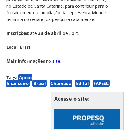
no Estado de Santa Catarina, para contribuir para o
fortalecimento e ampliação da representatividade
feminina no cenário da pesquisa catarinense.
Inscrições
:
até
28 de abril
de 2025
Local
: Brasil
Mais informações
no
site
.
Tags:
Apoio
financeiro
Brasil
Chamada
Edital
FAPESC
Acesse o site: