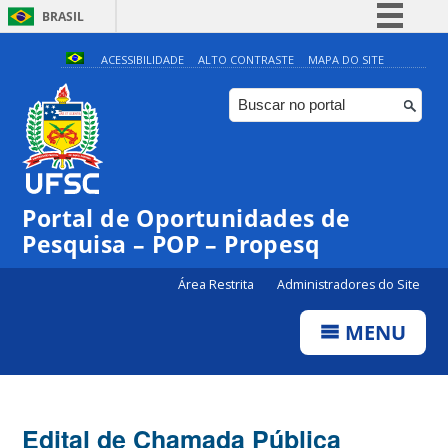
BRASIL
Simplifique!
ACESSIBILIDADE
ALTO CONTRASTE
MAPA DO SITE
Comunica BR
Participe
Acesso à informação
Legislação
Portal de Oportunidades de
Canais
Pesquisa – POP – Propesq
Área Restrita
Administradores do Site
MENU
Edital de Chamada Pública